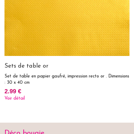
Sets de table or
5
Set de table en papier gaufré, impression recto or . Dimensions
Pa
: 30 x 40 cm
pl
2.99 €
2
Voir détail
Vo
Déco bougie