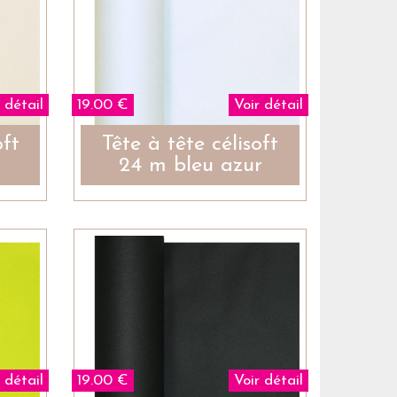
 détail
19.00 €
Voir détail
oft
Tête à tête célisoft
24 m bleu azur
 détail
19.00 €
Voir détail