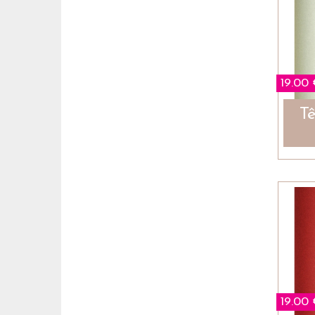
19.00
Tê
19.00