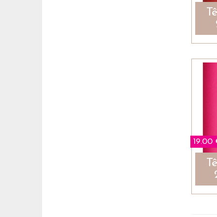
Tê
19.00
Tê