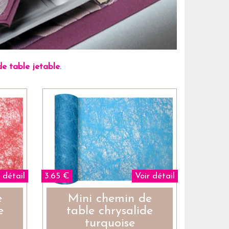
e table jetable
.
 détail
3.65 €
Voir détail
e
Mini chemin de
e
table chrysalide
turquoise