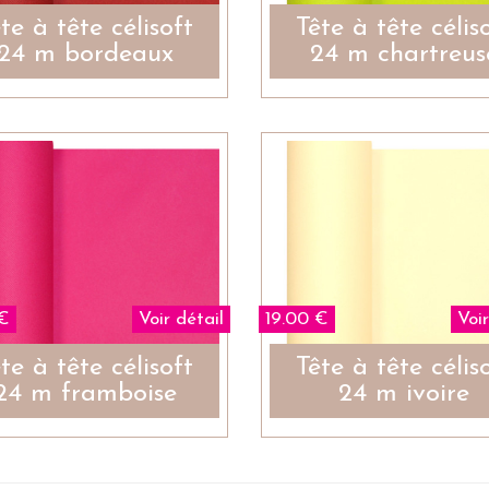
te à tête célisoft
Tête à tête célis
24 m bordeaux
24 m chartreus
 €
Voir détail
19.00 €
Voir
te à tête célisoft
Tête à tête célis
24 m framboise
24 m ivoire