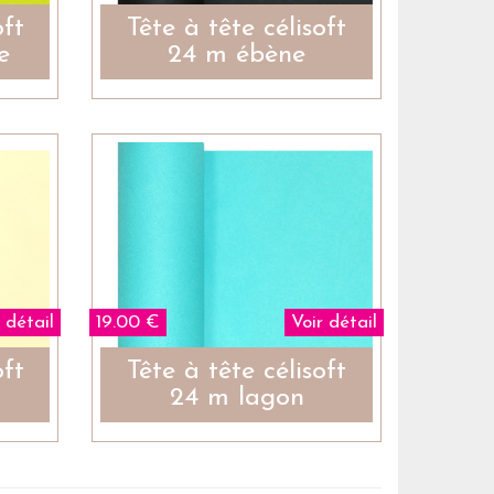
oft
Tête à tête célisoft
e
24 m ébène
 détail
19.00 €
Voir détail
oft
Tête à tête célisoft
24 m lagon