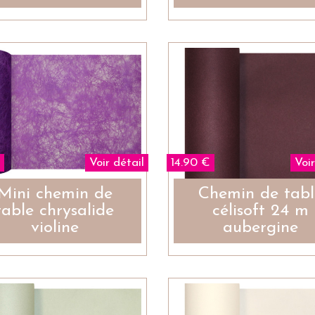
Voir détail
14.90 €
Voir
Mini chemin de
Chemin de tabl
table chrysalide
célisoft 24 m
violine
aubergine