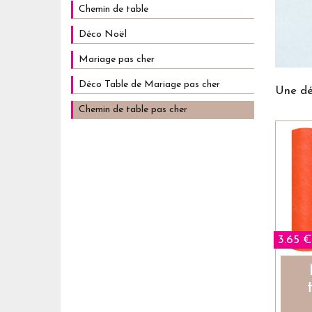
Chemin de table
Déco Noël
Mariage pas cher
Déco Table de Mariage pas cher
Une dé
Chemin de table pas cher
3.65 €