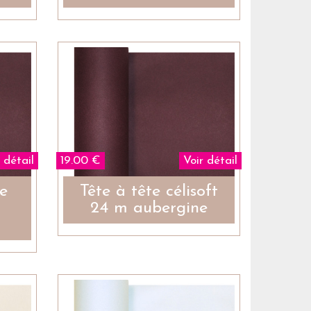
 détail
19.00 €
Voir détail
e
Tête à tête célisoft
24 m aubergine