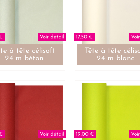
 €
Voir détail
17.50 €
Voir
te à tête célisoft
Tête à tête célis
24 m béton
24 m blanc
 €
Voir détail
19.00 €
Voir