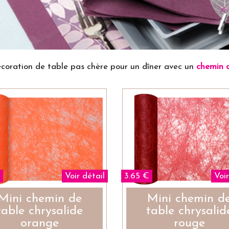
coration de table pas chère pour un dîner avec un
chemin d
Voir détail
3.65 €
Voir
Mini chemin de
Mini chemin d
table chrysalide
table chrysalid
orange
rouge