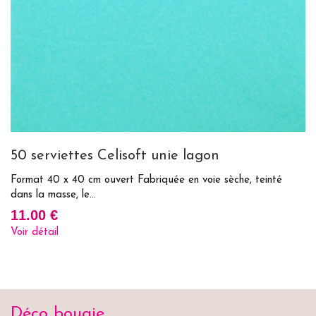
50 serviettes Celisoft unie lagon
T
Format 40 x 40 cm ouvert Fabriquée en voie sèche, teinté
Fa
dans la masse, le...
ré
11.00 €
1
Voir détail
Vo
Déco bougie