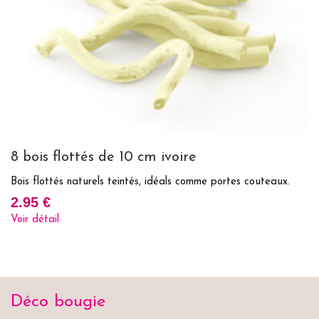
8 bois flottés de 10 cm ivoire
B
Bois flottés naturels teintés, idéals comme portes couteaux.
Bo
de
2.95 €
6
Voir détail
Vo
Déco bougie