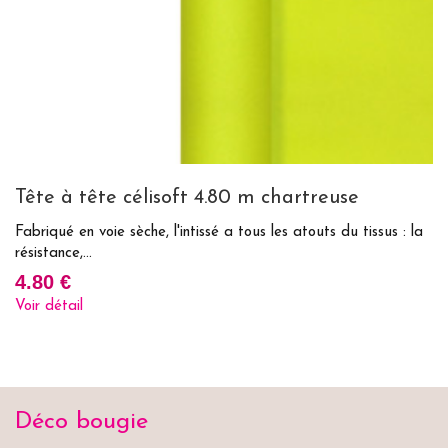
Tête à tête célisoft 4.80 m chartreuse
C
Fabriqué en voie sèche, l'intissé a tous les atouts du tissus : la
As
résistance,...
ou
4.80 €
1
Voir détail
Vo
Déco bougie