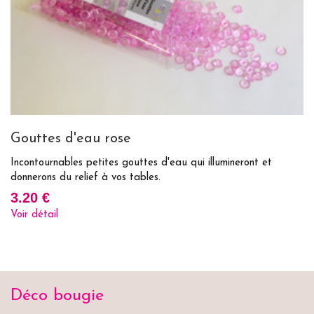
Gouttes d'eau rose
M
ps
Incontournables petites gouttes d'eau qui illumineront et
As
donnerons du relief à vos tables.
ou
3.20 €
3
Voir détail
Vo
Déco bougie