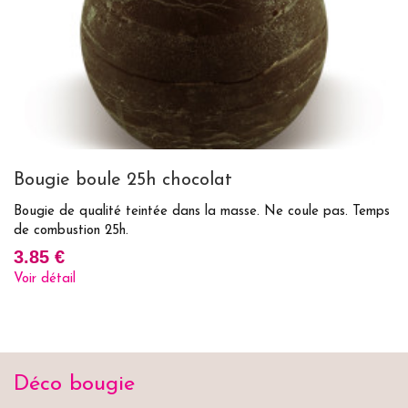
Bougie boule 25h chocolat
B
ps
Bougie de qualité teintée dans la masse. Ne coule pas. Temps
Bo
de combustion 25h.
de
3.85 €
1
Voir détail
Vo
Déco bougie