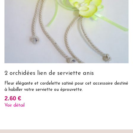
2 orchidées lien de serviette anis
B
Fleur élégante et cordelette satiné pour cet accessoire destiné
Bo
à habiller votre serviette ou éprouvette.
de
2.60 €
3
Voir détail
Vo