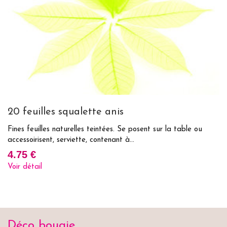
20 feuilles squalette anis
8
Fines feuilles naturelles teintées. Se posent sur la table ou
Co
accessoirisent, serviette, contenant à...
7
4.75 €
Vo
Voir détail
Déco bougie